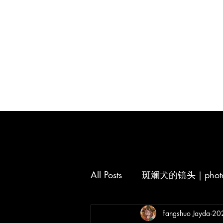
All Posts
斑斓犬的镜头｜photog
汉朝幽灵的大脑意识｜thinki
Fangshuo Jayda
20