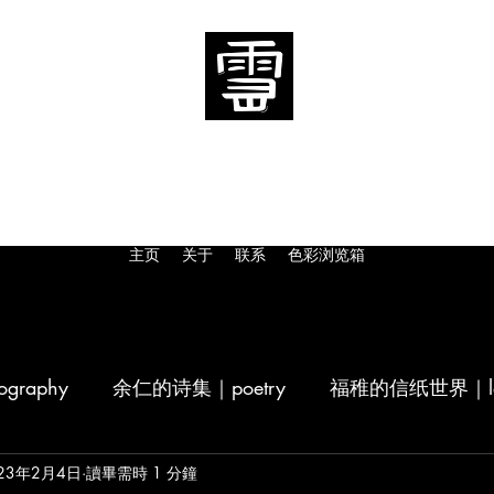
​「当我爬上雪山」
“When I climb the snow mountain"
主页
关于
联系
色彩浏览箱
raphy
余仁的诗集｜poetry
福稚的信纸世界｜let
ng
23年2月4日
我想爬雪山的稿纸｜design
讀畢需時 1 分鐘