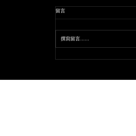
现在天还不亮
留言
圆锥形的 尖端带星星的 每一棵 都
打算从车窗的左对角 对称到右对
角
撰寫留言......