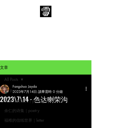
​「当我爬上雪山」
“When I climb the snow mountain"
文章
All Posts
Fangshuo Jayda
All Posts
2023年7月14日
讀畢需時 0 分鐘
2023\7\14 · 色达喇荣沟
斑斓犬的镜头｜photography
余仁的诗集｜poetry
福稚的信纸世界｜letter