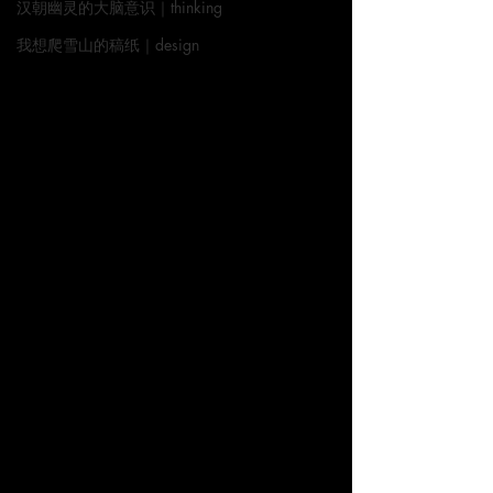
汉朝幽灵的大脑意识｜thinking
我想爬雪山的稿纸｜design