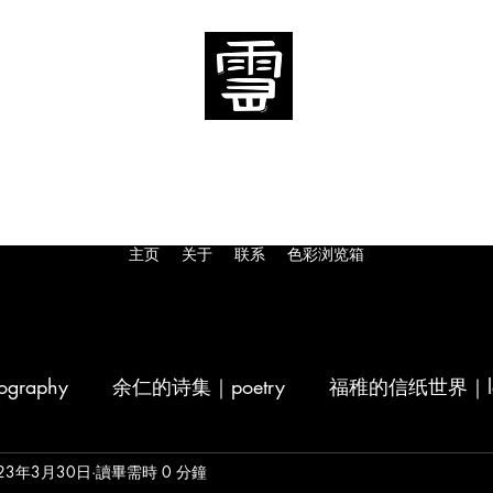
​「当我爬上雪山」
“When I climb the snow mountain"
主页
关于
联系
色彩浏览箱
raphy
余仁的诗集｜poetry
福稚的信纸世界｜let
ng
23年3月30日
我想爬雪山的稿纸｜design
讀畢需時 0 分鐘