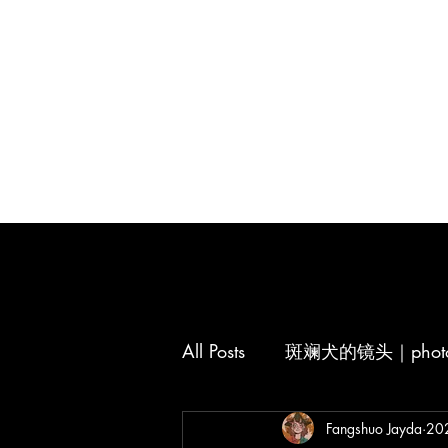
All Posts
斑斓犬的镜头｜photog
汉朝幽灵的大脑意识｜thinki
Fangshuo Jayda
20